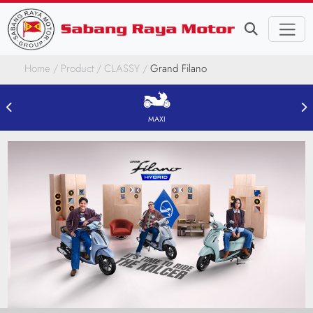
Home
Product
CLASSY
Grand Filano
MAXI